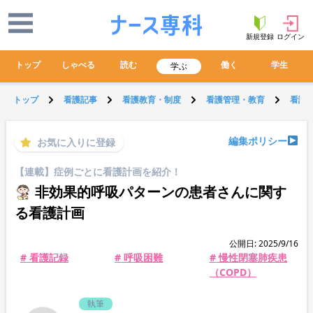
新規登録
ログイン
トップ
しゃべる
読む
働く
学生
学ぶ
トップ
看護記事
看護教育・制度
看護管理・教育
看護
編集ポリシー
お気に入りに登録
【連載】症例ごとに看護計画を紹介！
非効果的呼吸パターンの患者さんに関す
る看護計画
公開日: 2025/9/16
# 看護記録
# 呼吸困難
# 慢性閉塞肺疾患
（COPD）
執筆