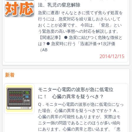
法、乳児の窒息解除
急変に遭遇! そんなときに慌てず焦らず処置を
行うには、急変対応を繰り返しおさらいして
おくことが必要です。 今回は、「窒息」とい
う緊急度の高い事態への対応を解説します。
【関連記事】 ● 急変に結びつく危険な徴候と
は？● 急変時に行う「迅速評価→1次評価
（AB
2014/12/15
新着
モニター心電図の波形が急に低電位
に！ 心臓の異常を疑うべき？
Q．モニター心電図の波形が急に低電位になっ
た場合、心臓の異常を疑うべきですか？ A．
心臓の異常の可能性もありますが、実際はモ
ニター側の問題であることのほうが多い傾向
にあります。心臓の異常と思い込まず、「患