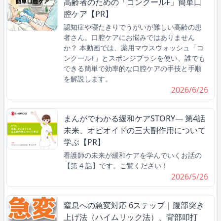
高齢者のための「コンクールF」簡単口
腔ケア【PR】
認知症や寝たきりでうがいが難しい高齢の患
者さん。口腔ケアにお悩みではありません
か？ 本動画では、薬用マウスウォッシュ「コ
ンクールF」とスポンジブラシを使い、誰でも
できる簡単で効率的な口腔ケアの手技と手順
を解説します。
2026/6/26
まんがでわかる緩和ケアSTORY― 第4話
未来、オピオイドの三大副作用について
学ぶ【PR】
看護師の未来が緩和ケアを学んでいくお話の
【第 4 話】です。ご覧ください！
2026/5/26
窒息への急変対応 6ステップ｜腹部突き
上げ法（ハイムリック法）、背部叩打