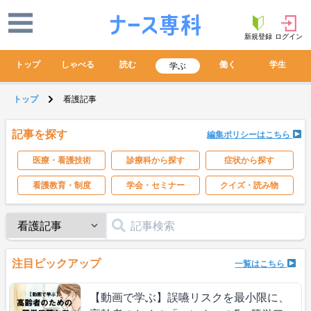
新規登録
ログイン
トップ
しゃべる
読む
働く
学生
学ぶ
トップ
看護記事
記事を探す
編集ポリシーはこちら
医療・看護技術
診療科から探す
症状から探す
看護教育・制度
学会・セミナー
クイズ・読み物
注目ピックアップ
一覧はこちら
【動画で学ぶ】誤嚥リスクを最小限に、