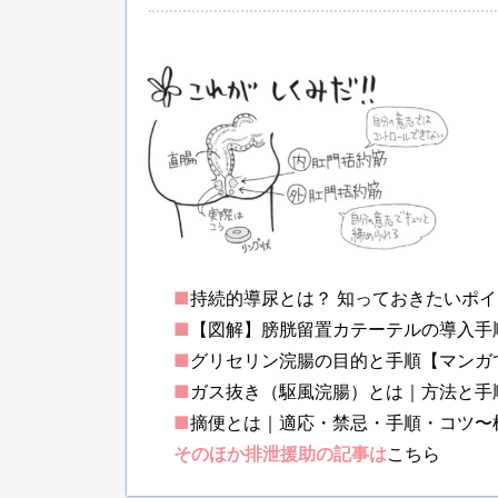
■
持続的導尿とは？ 知っておきたいポ
■
【図解】膀胱留置カテーテルの導入手
■
グリセリン浣腸の目的と手順【マンガ
■
ガス抜き（駆風浣腸）とは｜方法と手
■
摘便とは｜適応・禁忌・手順・コツ〜
そのほか排泄援助の記事は
こちら