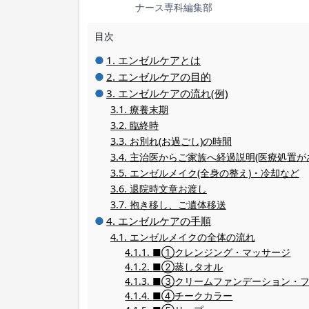
ナース専科編集部
目次
エンゼルケアとは
エンゼルケアの目的
エンゼルケアの流れ(例)
療養末期
臨終時
お別れ(お過ごし)の時間
主治医からご家族へ経過説明(医療処置が
エンゼルメイク(全身の整え)・冷却など
退院時文章お渡し
抱き移し、ご遺体移送
エンゼルケアの手順
エンゼルメイクの全体の流れ
■①クレンジング・マッサージ
■②蒸しタオル
■③クリームファンデーション・
■④チークカラー