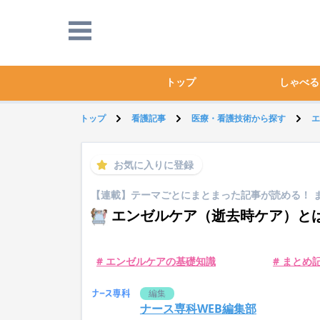
トップ
しゃべる
トップ
看護記事
医療・看護技術から探す
エ
お気に入りに登録
【連載】テーマごとにまとまった記事が読める！ 
エンゼルケア（逝去時ケア）とは
# エンゼルケアの基礎知識
# まとめ
編集
ナース専科WEB編集部