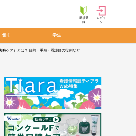
新規登
ログイ
録
ン
働く
学生
去時ケア）とは？ 目的・手順・看護師の役割など