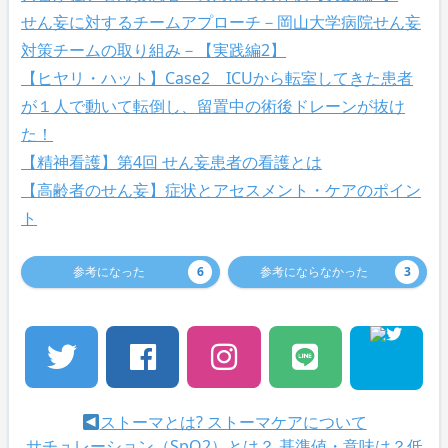
せん妄に対するチームアプローチ－岡山大学病院せん妄
対策チームの取り組み－【実践編2】
【ヒヤリ・ハット】Case2 ICUから転室してきた患者
が１人で動いて転倒し、留置中の術後ドレーンが抜け
た！
【精神看護】第4回 せん妄患者の看護とは
【高齢者のせん妄】症状とアセスメント・ケアのポイン
ト
参考になった
6
参考にならなかった
3
ストーマとは? ストーマケアについて
サチュレーション（SpO2）とは？ 基準値・意味は？低