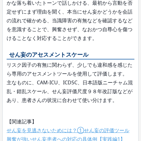
かな落ち着いたトーンで話しかける、最初から言動を否
定せずにまず理由を聞く、本当にせん妄かどうかを会話
の流れで確かめる、当識障害の有無などを確認するなど
を意識することで、興奮させず、なおかつ自尊心を傷つ
けることなく対応することができます。
せん妄のアセスメントスケール
リスク因子の有無に関わらず、少しでも違和感を感じた
ら専用のアセスメントツールを使用して評価します。
主なものに、CAM-ICU、ICDSC、日本語版ニーチャム混
乱・錯乱スケール、せん妄評価尺度９８年改訂版などが
あり、患者さんの状況に合わせて使い分けます。
【関連記事】
せん妄を見逃さないためには？①せん妄の評価ツール
興奮が強いせん妄患者への対応の具体例【実践編1】