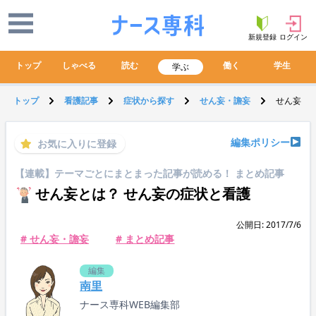
新規登録
ログイン
トップ
しゃべる
読む
働く
学生
学ぶ
トップ
看護記事
症状から探す
せん妄・譫妄
せん妄とは
編集ポリシー
お気に入りに登録
【連載】テーマごとにまとまった記事が読める！ まとめ記事
せん妄とは？ せん妄の症状と看護
公開日: 2017/7/6
# せん妄・譫妄
# まとめ記事
編集
南里
ナース専科WEB編集部