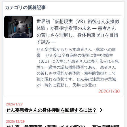
カテゴリの新着記事
世界初「仮想現実（VR）術後せん妄擬似
体験」が目指す看護の未来 ― 患者さん
の苦しさを理解し、身体拘束ゼロを目指
す試み ―
せん妄症状がもたらす患者さん・家族への影
響 せん妄は全身麻酔の術後に集中治療室
（ICU）に入室した患者さんに多く見られる急
性で一過性の認知機能障害であり、患者さん
の苦しさや混乱が身体的・精神的負担として
強く現れる症状です。せん妄は注意力や意識
が一時的に変動し、天井に多量の
2026/1/30
2026/1/27
せん妄患者さんの身体抑制を回避するには？
2025/12/29
せん妄、意識障害（意識レベルの変化）、高次脳機能障