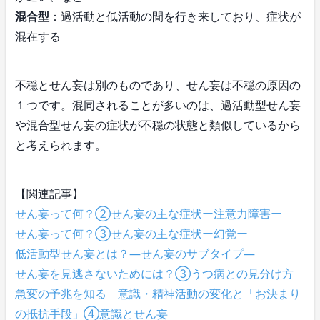
混合型
：過活動と低活動の間を行き来しており、症状が
混在する
不穏とせん妄は別のものであり、せん妄は不穏の原因の
１つです。混同されることが多いのは、過活動型せん妄
や混合型せん妄の症状が不穏の状態と類似しているから
と考えられます。
【関連記事】
せん妄って何？②せん妄の主な症状ー注意力障害ー
せん妄って何？③せん妄の主な症状ー幻覚ー
低活動型せん妄とは？―せん妄のサブタイプ―
せん妄を見逃さないためには？③うつ病との見分け方
急変の予兆を知る 意識・精神活動の変化と「お決まり
の抵抗手段」④意識とせん妄