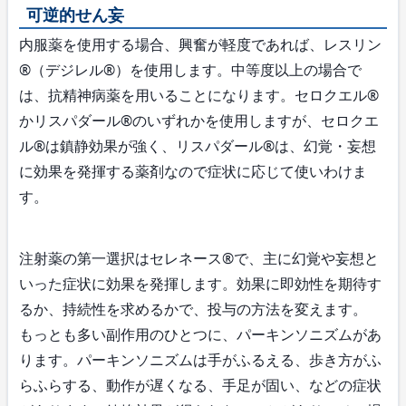
可逆的せん妄
内服薬を使用する場合、興奮が軽度であれば、レスリン
®（デジレル®）を使用します。中等度以上の場合で
は、抗精神病薬を用いることになります。セロクエル®
かリスパダール®のいずれかを使用しますが、セロクエ
ル®は鎮静効果が強く、リスパダール®は、幻覚・妄想
に効果を発揮する薬剤なので症状に応じて使いわけま
す。
注射薬の第一選択はセレネース®で、主に幻覚や妄想と
いった症状に効果を発揮します。効果に即効性を期待す
るか、持続性を求めるかで、投与の方法を変えます。
もっとも多い副作用のひとつに、パーキンソニズムがあ
ります。パーキンソニズムは手がふるえる、歩き方がふ
らふらする、動作が遅くなる、手足が固い、などの症状