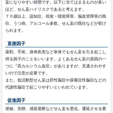
妄になりやすい状態です。以下に当てはまるものが多い
ほど、せん妄ハイリスクであると考えます。
７０歳以上、認知症、視覚・聴覚障害、脳血管障害の既
往、うつ病、アルコール多飲、せん妄の既往などが挙げ
られます。
直接因子
薬剤、手術、身体疾患など単体でもせん妄を引き起こし
得る因子のことをいいます。よくあるせん妄の原因の一
つに『高カルシウム血症』がありますが、見逃されやす
いので注意が必要です。
また、低活動型せん妄は肝性脳症や尿毒症性脳症などの
代謝性脳症で起こりやすいといわれています。
促進因子
便秘、安静、感覚遮断などせん妄を悪化、遷延させる要