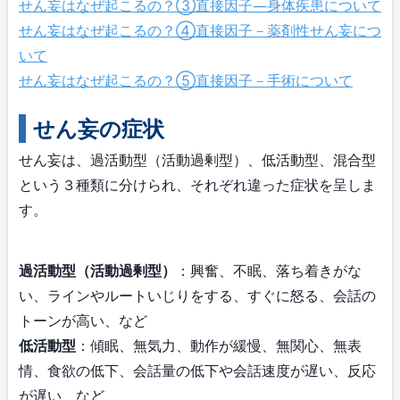
せん妄はなぜ起こるの？③直接因子―身体疾患について
せん妄はなぜ起こるの？④直接因子－薬剤性せん妄につ
いて
せん妄はなぜ起こるの？⑤直接因子－手術について
せん妄の症状
せん妄は、過活動型（活動過剰型）、低活動型、混合型
という３種類に分けられ、それぞれ違った症状を呈しま
す。
過活動型（活動過剰型）
：興奮、不眠、落ち着きがな
い、ラインやルートいじりをする、すぐに怒る、会話の
トーンが高い、など
低活動型
：傾眠、無気力、動作が緩慢、無関心、無表
情、食欲の低下、会話量の低下や会話速度が遅い、反応
が遅い、など