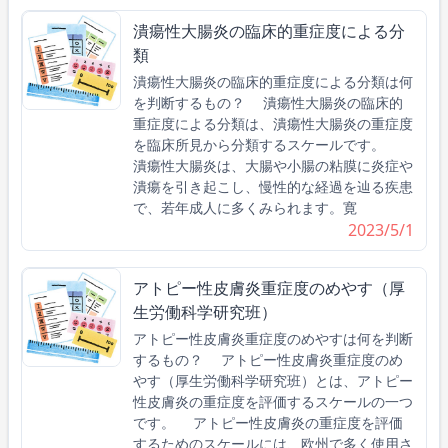
潰瘍性大腸炎の臨床的重症度による分
類
潰瘍性大腸炎の臨床的重症度による分類は何
を判断するもの？ 潰瘍性大腸炎の臨床的
重症度による分類は、潰瘍性大腸炎の重症度
を臨床所見から分類するスケールです。
潰瘍性大腸炎は、大腸や小腸の粘膜に炎症や
潰瘍を引き起こし、慢性的な経過を辿る疾患
で、若年成人に多くみられます。寛
2023/5/1
アトピー性皮膚炎重症度のめやす（厚
生労働科学研究班）
アトピー性皮膚炎重症度のめやすは何を判断
するもの？ アトピー性皮膚炎重症度のめ
やす（厚生労働科学研究班）とは、アトピー
性皮膚炎の重症度を評価するスケールの一つ
です。 アトピー性皮膚炎の重症度を評価
するためのスケールには、欧州で多く使用さ