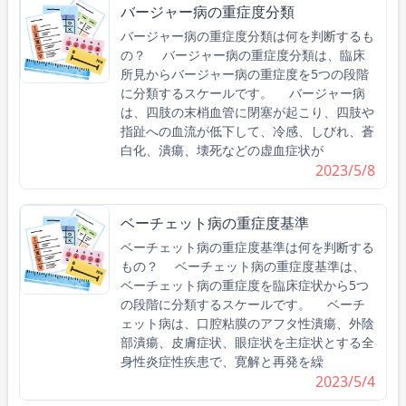
バージャー病の重症度分類
バージャー病の重症度分類は何を判断するも
の？ バージャー病の重症度分類は、臨床
所見からバージャー病の重症度を5つの段階
に分類するスケールです。 バージャー病
は、四肢の末梢血管に閉塞が起こり、四肢や
指趾への血流が低下して、冷感、しびれ、蒼
白化、潰瘍、壊死などの虚血症状が
2023/5/8
ベーチェット病の重症度基準
ベーチェット病の重症度基準は何を判断する
もの？ ベーチェット病の重症度基準は、
ベーチェット病の重症度を臨床症状から5つ
の段階に分類するスケールです。 ベーチ
ェット病は、口腔粘膜のアフタ性潰瘍、外陰
部潰瘍、皮膚症状、眼症状を主症状とする全
身性炎症性疾患で、寛解と再発を繰
2023/5/4