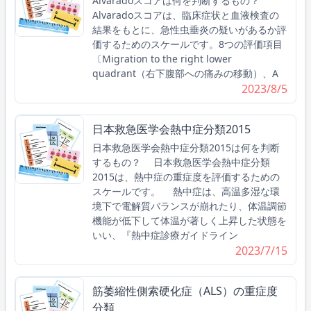
Alvaradoスコアは何を判断するもの？
Alvaradoスコアは、臨床症状と血液検査の
結果をもとに、急性虫垂炎の疑いがあるか評
価するためのスケールです。8つの評価項目
〔Migration to the right lower
quadrant（右下腹部への痛みの移動）、A
2023/8/5
日本救急医学会熱中症分類2015
日本救急医学会熱中症分類2015は何を判断
するもの？ 日本救急医学会熱中症分類
2015は、熱中症の重症度を評価するための
スケールです。 熱中症は、高温多湿な環
境下で電解質バランスが崩れたり、体温調節
機能が低下して体温が著しく上昇した状態を
いい、『熱中症診療ガイドライン
2023/7/15
筋萎縮性側索硬化症（ALS）の重症度
分類