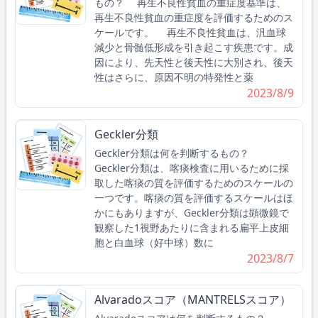
もの？ 再生不良性貧血の重症度基準は、
再生不良性貧血の重症度を評価するためのス
ケールです。 再生不良性貧血は、汎血球
減少と骨髄低形成を引き起こす疾患です。成
因により、先天性と後天性に大別され、後天
性はさらに、原因不明の特発性と薬
2023/8/9
Geckler分類
Geckler分類は何を判断するもの？
Geckler分類は、喀痰検査に用いるために採
取した喀痰の質を評価するためのスケールの
一つです。喀痰の質を評価するスケールはほ
かにもありますが、Geckler分類は顕微鏡で
観察した1視野あたりに含まれる扁平上皮細
胞と白血球（好中球）数に
2023/8/7
Alvaradoスコア（MANTRELSスコア）