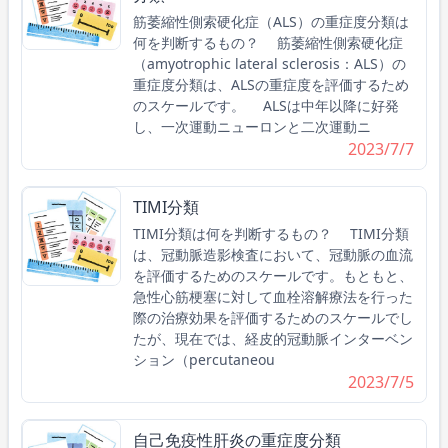
筋萎縮性側索硬化症（ALS）の重症度分類は
何を判断するもの？ 筋萎縮性側索硬化症
（amyotrophic lateral sclerosis：ALS）の
重症度分類は、ALSの重症度を評価するため
のスケールです。 ALSは中年以降に好発
し、一次運動ニューロンと二次運動ニ
2023/7/7
TIMI分類
TIMI分類は何を判断するもの？ TIMI分類
は、冠動脈造影検査において、冠動脈の血流
を評価するためのスケールです。もともと、
急性心筋梗塞に対して血栓溶解療法を行った
際の治療効果を評価するためのスケールでし
たが、現在では、経皮的冠動脈インターベン
ション（percutaneou
2023/7/5
自己免疫性肝炎の重症度分類