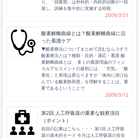
り、「回復期」は外科的・内科的治療が一段
落し、訓練を集中的に実施する時期
2009/3/31
酸素解離曲線とは？酸素解離曲線に沿
った看護ケア
▼酸素療法についてまとめて読むならコチラ
酸素療法とは？種類・目的・適応・看護 酸
素解離曲線とは 多くの看護理論のフィジ
カルアセスメントの最初には、「空気」「酸
素化」と表現は異なりますが「体内に溶け込
んでいる酸素飽和度」を理解することは、重
要であるということで
2009/3/12
第2回 人工呼吸器の重要な観察項目
（ポイント）
前回の記事はこちら・・・ 第1回 人工呼吸
器の基本的モード 今月は人工呼吸器の安全