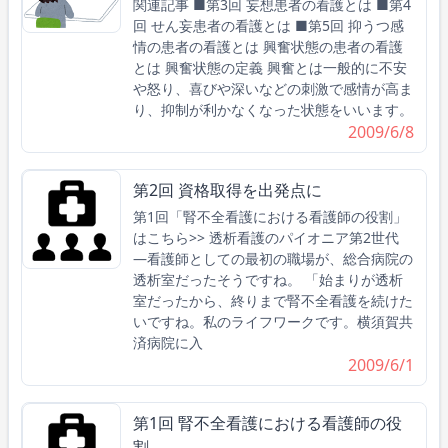
関連記事 ■第3回 妄想患者の看護とは ■第4
回 せん妄患者の看護とは ■第5回 抑うつ感
情の患者の看護とは 興奮状態の患者の看護
とは 興奮状態の定義 興奮とは一般的に不安
や怒り、喜びや深いなどの刺激で感情が高ま
り、抑制が利かなくなった状態をいいます。
2009/6/8
第2回 資格取得を出発点に
第1回「腎不全看護における看護師の役割」
はこちら>> 透析看護のパイオニア第2世代
―看護師としての最初の職場が、総合病院の
透析室だったそうですね。 「始まりが透析
室だったから、終りまで腎不全看護を続けた
いですね。私のライフワークです。横須賀共
済病院に入
2009/6/1
第1回 腎不全看護における看護師の役
割