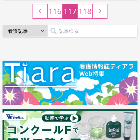
116
117
118