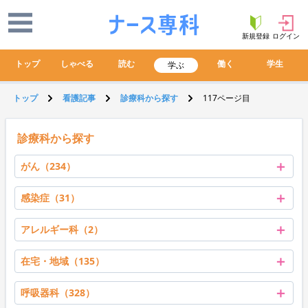
新規登録
ログイン
トップ
しゃべる
読む
働く
学生
学ぶ
トップ
看護記事
診療科から探す
117ページ目
診療科から探す
＋
がん（234）
＋
感染症（31）
＋
アレルギー科（2）
＋
在宅・地域（135）
＋
呼吸器科（328）