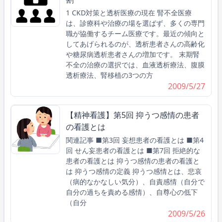
1 CKD対策と透析医療の現在 腎不全医療
は、診療科や治療の場を選ばず、多くの専門
職が協働するチーム医療です。最近の傾向と
してあげられるのが、透析患者さんの高齢化
や糖尿病透析患者さんの増加です。 末期腎
不全の治療の選択では、血液透析療法、腹膜
透析療法、腎移植の3つの方
2009/5/27
【精神看護】第5回 抑うつ感情の患者
の看護とは
関連記事 ■第3回 妄想患者の看護とは ■第4
回 せん妄患者の看護とは ■第7回 拒絶的な
患者の看護とは 抑うつ感情の患者の看護と
は 抑うつ感情の定義 抑うつ感情とは、悲哀
（病的なかなしい気分）、自責感情（自分で
自分の過ちを責める感情）、自尊心の低下
（自分
2009/5/26