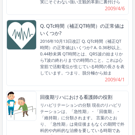
実にそぐわない強い主観的革新に裏付けら
2009/4/6
Q. QTc時間（補正QT時間）の正常値は
いくつか?
2016年10月13日改訂 Q. QTc時間（補正QT
時間）の正常値はいくつか? A. 0.36秒以上、
0.44秒未満 QT時間とは、QRS波の始まりか
らT波の終わりまでの時間のこと。これは心
室筋で活動電位が生じている時間の長さを表
しています。つまり、脱分極から始ま
2009/4/1
回復期リハにおける看護師の役割
リハビリテーションの分類 現在のリハビリ
テーションは、「急性期」・「回復期」・
「維持期」に分類されます。 言葉のとお
り、「急性期」は発症後まもなくの期間で外
科的や内科的な治療を要している時期であ