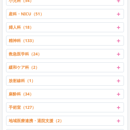
＋
小児科（54）
＋
産科・NICU（51）
＋
婦人科（18）
＋
精神科（133）
＋
救急医学科（24）
＋
緩和ケア科（2）
＋
放射線科（1）
＋
麻酔科（34）
＋
手術室（127）
＋
地域医療連携・退院支援（2）